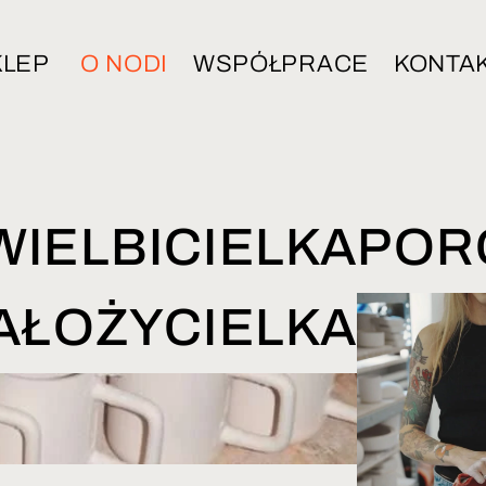
KLEP
O NODI
WSPÓŁPRACE
KONTA
WIELBICIELKA
POR
ZAŁOŻYCIELKA