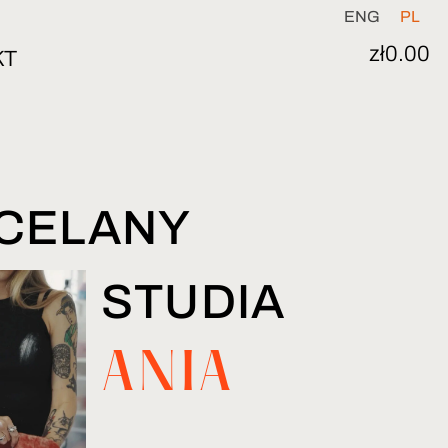
ENG
PL
zł
0.00
KT
CELANY
STUDIA
ANIA