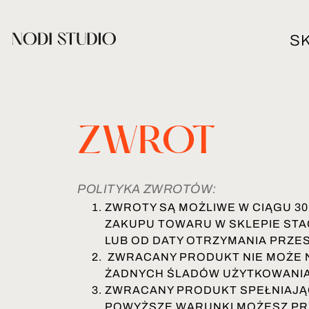
S
ZWROT
POLITYKA ZWROTÓW:
ZWROTY SĄ MOŻLIWE W CIĄGU 30
ZAKUPU TOWARU W SKLEPIE ST
LUB OD DATY OTRZYMANIA PRZES
ZWRACANY PRODUKT NIE MOŻE 
ŻADNYCH ŚLADÓW UŻYTKOWANIA
ZWRACANY PRODUKT SPEŁNIAJĄ
POWYŻSZE WARUNKI MOŻESZ PR