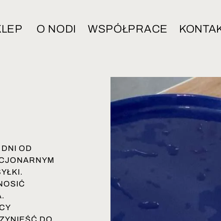
KLEP
O NODI
WSPÓŁPRACE
KONTA
 DNI OD
ACJONARNYM
YŁKI.
NOSIĆ
.
CY
ZYNIEŚĆ DO