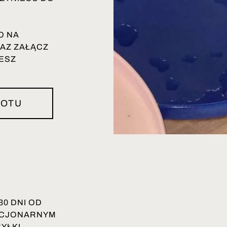
O NA
AZ ZAŁĄCZ
ESZ
ROTU
30 DNI OD
ACJONARNYM
YŁKI.