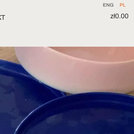
ENG
PL
zł
0.00
KT