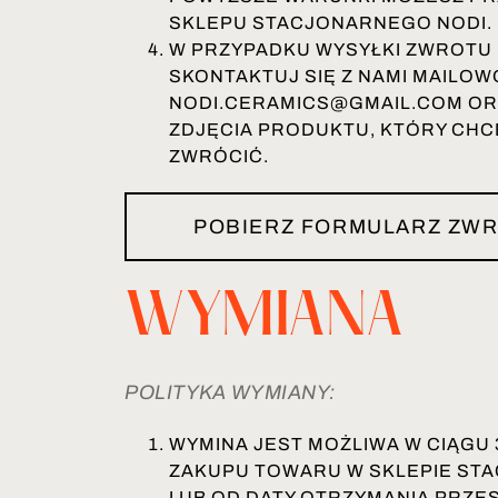
SKLEPU STACJONARNEGO NODI.
W PRZYPADKU WYSYŁKI ZWROTU
SKONTAKTUJ SIĘ Z NAMI MAILOW
NODI.CERAMICS@GMAIL.COM OR
ZDJĘCIA PRODUKTU, KTÓRY CHC
ZWRÓCIĆ.
POBIERZ FORMULARZ ZW
WYMIANA
POLITYKA WYMIANY:
WYMINA JEST MOŻLIWA W CIĄGU 
ZAKUPU TOWARU W SKLEPIE ST
LUB OD DATY OTRZYMANIA PRZES