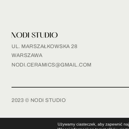
UL. MARSZAŁKOWSKA 28
WARSZAWA
NODI.CERAMICS@GMAIL.COM
2023 © NODI STUDIO
Używamy ciasteczek, aby zapewnić najl