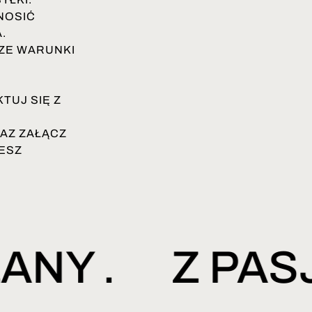
NOSIĆ
.
ZE WARUNKI
TUJ SIĘ Z
AZ ZAŁĄCZ
ESZ
LANY .
Z PA