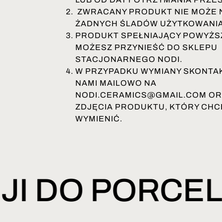
ZWRACANY PRODUKT NIE MOŻE 
ŻADNYCH ŚLADÓW UŻYTKOWANIA
PRODUKT SPEŁNIAJĄCY POWYŻS
MOŻESZ PRZYNIEŚĆ DO SKLEPU
STACJONARNEGO NODI.
W PRZYPADKU WYMIANY SKONTAK
NAMI MAILOWO NA
NODI.CERAMICS@GMAIL.COM OR
ZDJĘCIA PRODUKTU, KTÓRY CHC
WYMIENIĆ.
ASJI DO PORCE