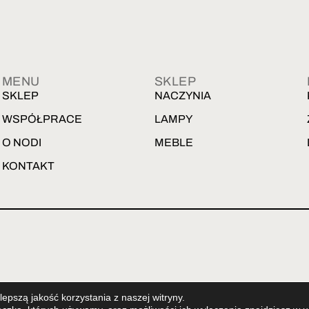
MENU
SKLEP
SKLEP
NACZYNIA
WSPÓŁPRACE
LAMPY
O NODI
MEBLE
KONTAKT
ENG
PL
epszą jakość korzystania z naszej witryny.