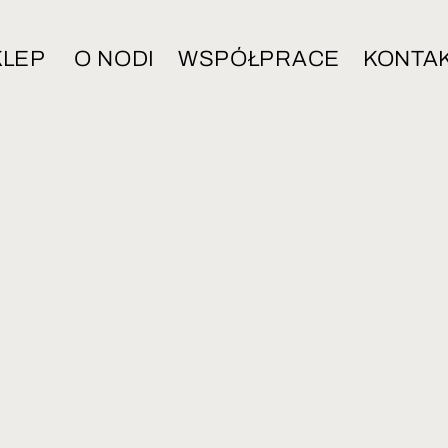
KLEP
O NODI
WSPÓŁPRACE
KONTA