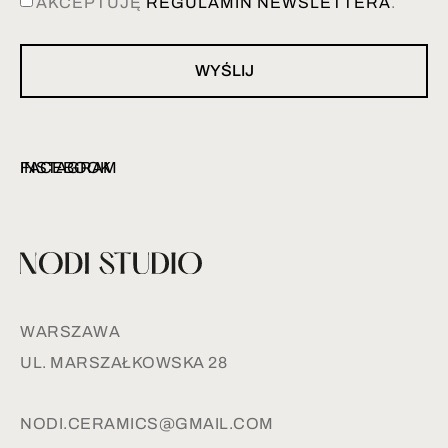
AKCEPTUJĘ
REGULAMIN NEWSLETTERA
.
WYŚLIJ
INSTAGRAM
FACEBOOK
WARSZAWA
UL. MARSZAŁKOWSKA 28
NODI.CERAMICS@GMAIL.COM