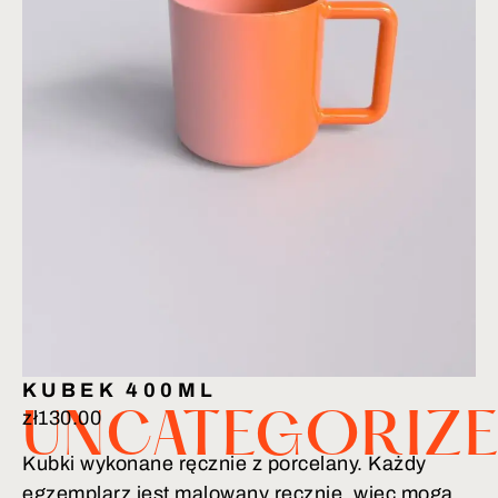
KUBEK 400ML
zł
130.00
UNCATEGORIZ
Kubki wykonane ręcznie z porcelany. Każdy
egzemplarz jest malowany ręcznie, więc mogą