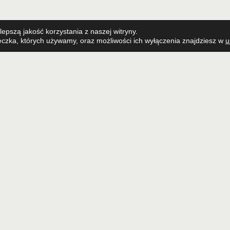
DOWIEDZ SIĘ WIĘCE
epszą jakość korzystania z naszej witryny.
teczka, których używamy, oraz możliwości ich wyłączenia znajdziesz w
u
Bądźmy w k