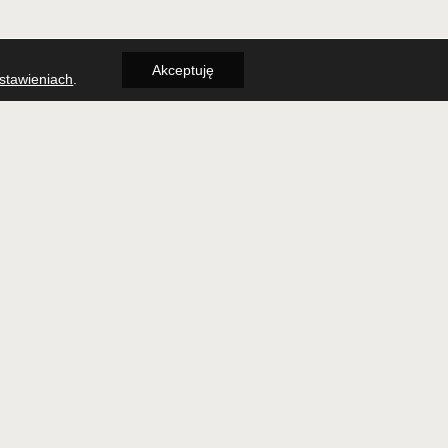
J
Akceptuję
stawieniach
.
ontakcie