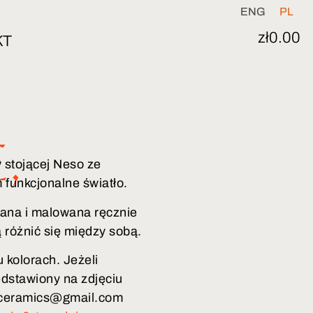
ENG
PL
zł
0.00
KT
E
,
 stojącej Neso ze
funkcjonalne światło.
ana i malowana ręcznie
różnić się między sobą.
 kolorach. Jeżeli
zedstawiony na zdjęciu
i.ceramics@gmail.com