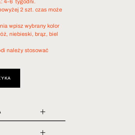
: 4-6 tygodni.
owyżej 2 szt. czas może
ia wpisz wybrany kolor
óż, niebieski, brąz, biel
di należy stosować
ZYKA
A