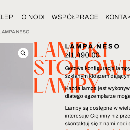
KLEP
O NODI
WSPÓŁPRACE
KONTA
 LAMPA NESO
LAMPKI
LAMPA NESO
zł
1,490.00
STOŁOW
Gotowa konfiguracja lampy
szklanym kloszem dającym 
LAMPY
Każda lampa jest wykonyw
dlatego egzemplarze mogą 
Lampy są dostępne w wielu
interesuje Cię inny niż pr
skontaktuj się z nami nod