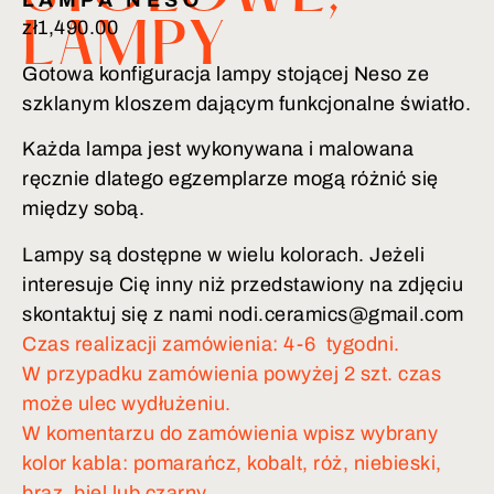
LAMPA NESO
zł
1,490.00
LAMPY
Gotowa konfiguracja lampy stojącej Neso ze
szklanym kloszem dającym funkcjonalne światło.
Każda lampa jest wykonywana i malowana
ręcznie dlatego egzemplarze mogą różnić się
między sobą.
Lampy są dostępne w wielu kolorach. Jeżeli
interesuje Cię inny niż przedstawiony na zdjęciu
skontaktuj się z nami nodi.ceramics@gmail.com
Czas realizacji zamówienia: 4-6 tygodni.
W przypadku zamówienia powyżej 2 szt. czas
może ulec wydłużeniu.
W komentarzu do zamówienia wpisz wybrany
kolor kabla: pomarańcz, kobalt, róż, niebieski,
brąz, biel lub czarny.