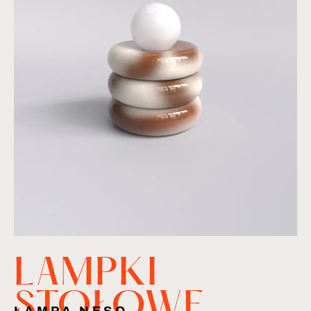
LAMPKI
STOŁOWE
,