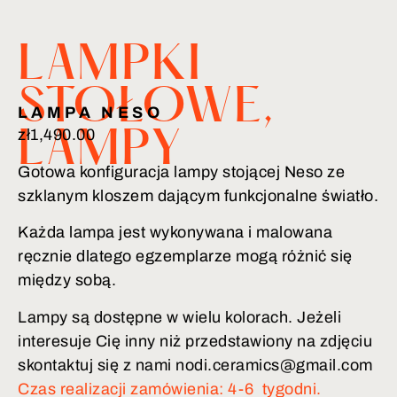
LAMPKI
STOŁOWE
,
LAMPA NESO
zł
1,490.00
LAMPY
Gotowa konfiguracja lampy stojącej Neso ze
szklanym kloszem dającym funkcjonalne światło.
Każda lampa jest wykonywana i malowana
ręcznie dlatego egzemplarze mogą różnić się
między sobą.
Lampy są dostępne w wielu kolorach. Jeżeli
interesuje Cię inny niż przedstawiony na zdjęciu
skontaktuj się z nami nodi.ceramics@gmail.com
Czas realizacji zamówienia: 4-6 tygodni.