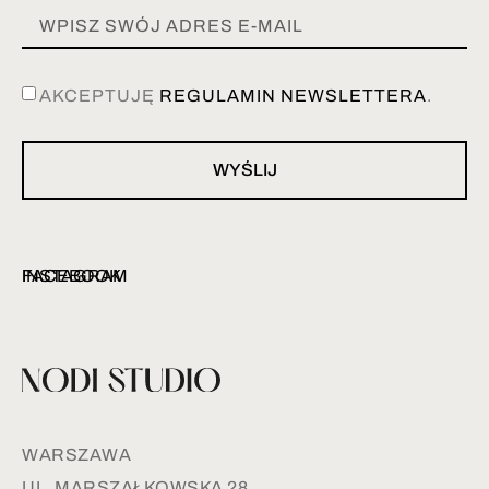
AKCEPTUJĘ
REGULAMIN NEWSLETTERA
.
WYŚLIJ
INSTAGRAM
FACEBOOK
WARSZAWA
UL. MARSZAŁKOWSKA 28