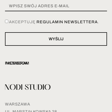
AKCEPTUJĘ
REGULAMIN NEWSLETTERA
.
WYŚLIJ
INSTAGRAM
FACEBOOK
WARSZAWA
UL. MARSZAŁKOWSKA 28